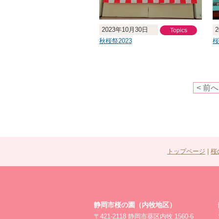
2023年10月30日
Topics
秋桜祭2023
桜
< 前へ
トップページ
|
桜
静岡市桜の園（内牧地区）
〒421-2118 静岡市葵区内牧 1560-6