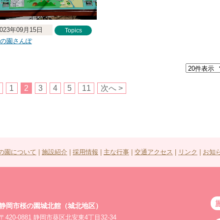
2023年09月15日
Topics
の園さんぽ
1
2
3
4
5
11
次へ >
の園について
|
施設紹介
|
採用情報
|
主な行事
|
交通アクセス
|
リンク
|
お知
静岡市桜の園城北館（城北地区）
〒420-0881 静岡市葵区北安東4丁目32-34